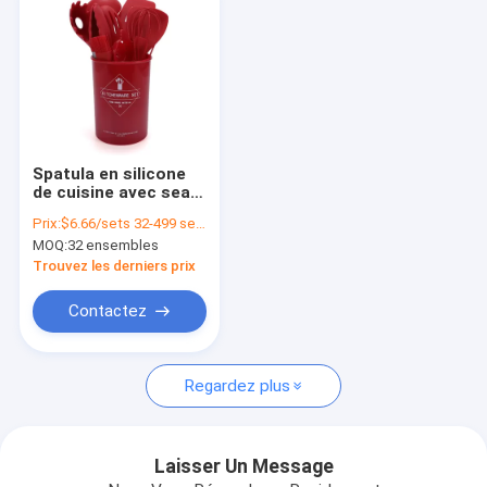
Spatula en silicone
de cuisine avec seau
de rangement 12
Prix:
$6.66/sets 32-499 sets
pièces ustensiles de
MOQ:
32 ensembles
cuisine de
boulangerie
Trouvez les derniers prix
antiadhésifs
Contactez
Aperçu
Regardez plus
Produits
A propos de nous
Laisser Un Message