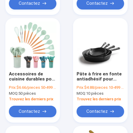
Contactez
Contactez
Accessoires de
Pâte à frire en fonte
cuisine durables pour
antiadhésif pour
le logo personnalisé
hôtel, restaurant,
Prix:
$6.66/pieces 50-499 pieces
Prix:
$4.88/pieces 10-499 pieces
Poids du produit de
maison
MOQ:
50 pièces
MOQ:
10 pièces
cuisson 1,2 kg
Trouvez les derniers prix
Trouvez les derniers prix
Contactez
Contactez