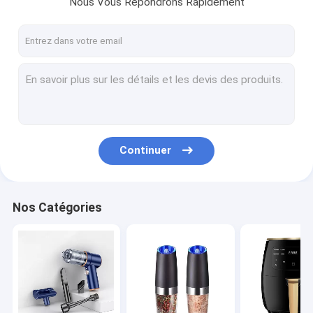
Nous Vous Répondrons Rapidement
Visite d'usine
Contrôle de la qualité
Contact
Demande de soumission
Continuer
Outils de nettoyage électriques
outils de cuisine
Nos Catégories
petits appareils de cuisine
Appareils de qualité de l'air
support de stockage de cuisine