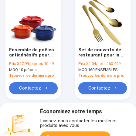
Ensemble de poêles
Set de couverts de
antiadhésifs pour
restaurant pour la
cuisine à domicile
maison Hôtel 410
Prix:
$17.99/pieces 10-499 pieces
Prix:
$1.34/sets 160-499 sets
Logo personnalisé et
couteau en acier
MOQ:
10 pièces
MOQ:
160 ENSEMBLES
service OEM ODM
inoxydable cuillère à
soupe pour gâteau
Trouvez les derniers prix
Trouvez les derniers prix
au steak
Contactez
Contactez
Économisez votre temps
Laissez-nous contacter les meilleurs
produits avec vous.