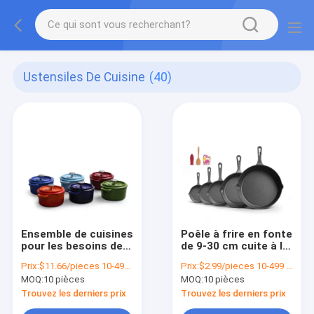
Ustensiles De Cuisine
(40)
Ensemble de cuisines
Poêle à frire en fonte
pour les besoins de
de 9-30 cm cuite à la
la cuisine
vapeur pour les
Prix:
$11.66/pieces 10-499 pieces
Prix:
$2.99/pieces 10-499 pieces
besoins de cuisson à
MOQ:
10 pièces
MOQ:
10 pièces
l'extérieur
Trouvez les derniers prix
Trouvez les derniers prix