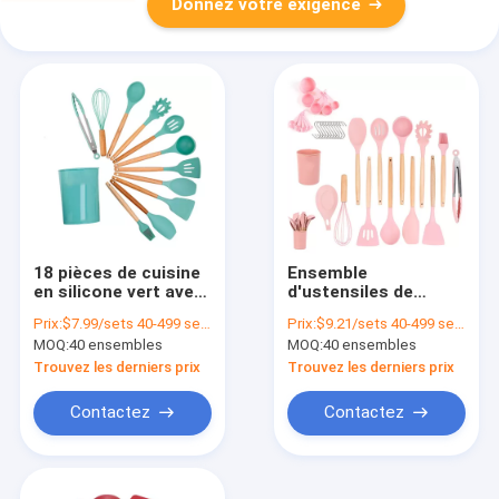
Donnez votre exigence
18 pièces de cuisine
Ensemble
en silicone vert avec
d'ustensiles de
un seau de stockage
cuisine en silicone de
Prix:
$7.99/sets 40-499 sets
Prix:
$9.21/sets 40-499 sets
et une spatule
33 pièces avec une
MOQ:
40 ensembles
MOQ:
40 ensembles
antiadhésive
spatule antiadhésive
et une poignée en
Trouvez les derniers prix
Trouvez les derniers prix
bois
Contactez
Contactez