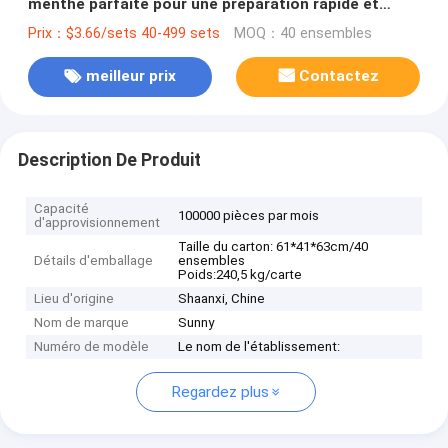
menthe parfaite pour une préparation rapide et
facile
Prix：$3.66/sets 40-499 sets
MOQ：40 ensembles
meilleur prix
Contactez
Description De Produit
Capacité
100000 pièces par mois
d'approvisionnement
Taille du carton: 61*41*63cm/40
Détails d'emballage
ensembles
Poids:240,5 kg/carte
Lieu d'origine
Shaanxi, Chine
Nom de marque
Sunny
Numéro de modèle
Le nom de l'établissement:
Regardez plus