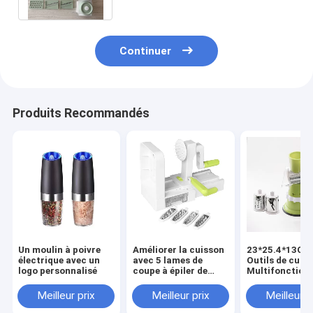
Continuer
Produits Recommandés
Un moulin à poivre
Améliorer la cuisson
23*25.4*13CM
électrique avec un
avec 5 lames de
Outils de cuisi
logo personnalisé
coupe à épiler de
Multifonction
légumes ABS PS TPR
Processor
420 en acier
alimentaire m
Meilleur prix
Meilleur prix
Meilleur p
inoxydable
Chopper de lé
Coupeuse à ma