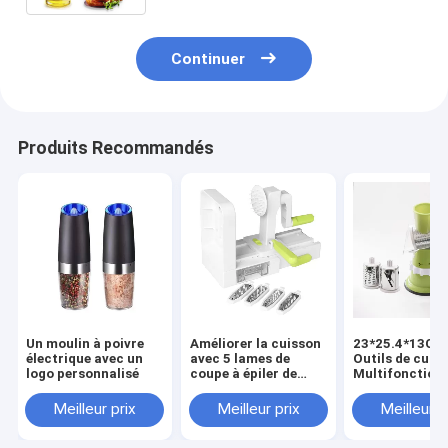
Continuer
Produits Recommandés
Un moulin à poivre
Améliorer la cuisson
23*25.4*13CM
électrique avec un
avec 5 lames de
Outils de cuisi
logo personnalisé
coupe à épiler de
Multifonction
légumes ABS PS TPR
Processor
420 en acier
alimentaire m
Meilleur prix
Meilleur prix
Meilleur p
inoxydable
Chopper de lé
Coupeuse à ma