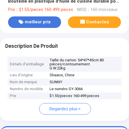
Bouteille en plastique d'huile de cuisine durable pour
outils de cuisine
Prix：$1.55/pieces 160-499 pieces
MOQ：160 morceaux
meilleur prix
Contactez
Description De Produit
Taille du carton: 54*47*45cm 80
Détails d'emballage
pièces/contournement
G.W.22kg
Lieu d'origine
Shaanxi, Chine
Nom de marque
SUNNY
Numéro de modèle
Le numéro SY-3066
Prix
$1.55/pieces 160-499 pieces
Regardez plus