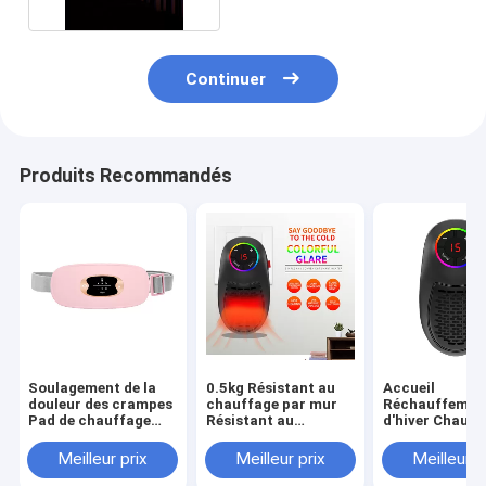
Continuer
Produits Recommandés
Soulagement de la
0.5kg Résistant au
Accueil
douleur des crampes
chauffage par mur
Réchauffemen
Pad de chauffage
Résistant au
d'hiver Chauff
menstruel intelligent
chauffage électrique
électrique
avec modèle
portable pour jardin
Thermostat ré
Meilleur prix
Meilleur prix
Meilleur p
rechargeable et
Petit chauffage
ceinture de massage
d'hiver