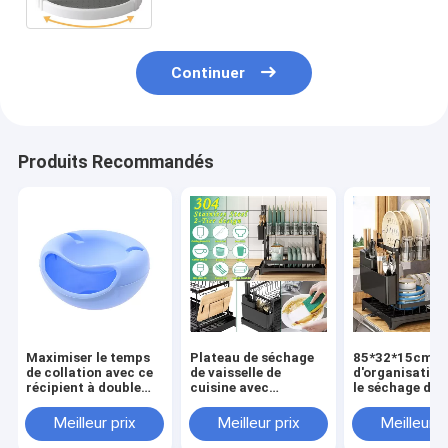
Continuer
Produits Recommandés
Maximiser le temps
Plateau de séchage
85*32*15cm P
de collation avec ce
de vaisselle de
d'organisation
récipient à double
cuisine avec
le séchage dur
couche de fruits
drainboard à deux
hygiénique des
secs et porte-
couches
Meilleur prix
Meilleur prix
Meilleur p
téléphone