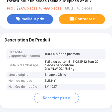
rotatif pour un accès facile aux épices et aux
articles de toilette
Prix：$2.69/pieces 40-499 pieces
MOQ：40 pièces
meilleur prix
Contactez
Description De Produit
Capacité
100000 pièces par mois
d'approvisionnement
Taille du carton:51.5*26.5*42.5cm 20
Détails d'emballage
pièces par contone
G.W/N.W:90,1/8,5 kg
Lieu d'origine
Shaanxi, Chine
Nom de marque
SUNNY
Numéro de modèle
SY-1027
Regardez plus